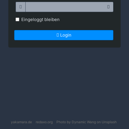
Eingeloggt bleiben
Login
yakamara.de
redaxo.org
Photo by Dynamic Wang on Unsplash