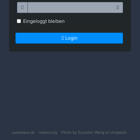
Eingeloggt bleiben
Login
yakamara.de
redaxo.org
Photo by Dynamic Wang on Unsplash