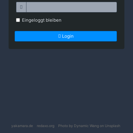
Eingeloggt bleiben
Login
yakamara.de
redaxo.org
Photo by Dynamic Wang on Unsplash