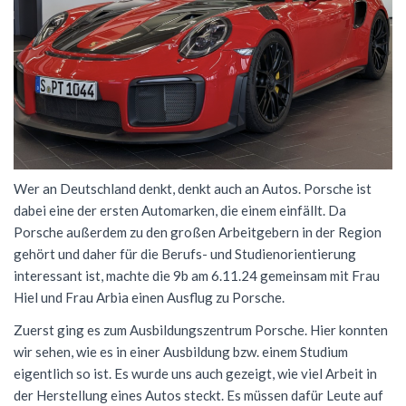
Förderverein
Geschichte
Schülernachhilfe
Wiederholung
Cambridge Certificate
Evangelische Religion
FSG Bigband
Jugend trainiert für Olympia
Italien-Austausch
Krankmeldung
Mensaverein
Aktuelles
Studium und Beruf (BOGY)
Beglaubigung und Neuausstellung
Bio-AG
Französisch
FSG Chor
Konzerte
Ungarn-Austausch
Terminplan
Verein ehemaliger Schüler
Zweck des Vereins
Sucht- und Gewaltprävention
DELF-AG
Studium und Beruf (BOGY)
Gemeinschaftskunde
Französisch
Orchester Klassen 5-7
Theater
Ferienpläne
Vorstand
Sozialpraktikum
Technik-AG
Klassen 8-10
Geographie
Warum Französisch?
Chor Klassen 5-7
Schoolwear FSG
Anfahrt
Antragsformulare für Förderung
Bildungspartnerschaft
Theater-AG
Jahrgangsstufe
Geschichte
Ab Klasse 6
Konzerte
Praktikum am FSG
Wer an Deutschland denkt, denkt auch an Autos. Porsche ist
Service
Politik-AG
Informatik
Kursstufe
dabei eine der ersten Automarken, die einem einfällt. Da
Lernmittel
Porsche außerdem zu den großen Arbeitgebern in der Region
Kontakt
Schülerzeitung
Italienisch
Austausch
G9: Informatik und Medienbildung
Anmeldung Klasse 5
gehört und daher für die Berufs- und Studienorientierung
interessant ist, machte die 9b am 6.11.24 gemeinsam mit Frau
Schulsanitäter
Katholische Religion
DELF
G8: IMP (Informatik, Mathematik, Physik)
Warum Italienisch?
Schulanmeldung
Hiel und Frau Arbia einen Ausflug zu Porsche.
Kreatives Schreiben
Literatur und Theater
Außerunterrichtliche Veranstaltungen
Italienisch als 3. Fremdsprache
Datenschutz
Zuerst ging es zum Ausbildungszentrum Porsche. Hier konnten
wir sehen, wie es in einer Ausbildung bzw. einem Studium
Mkid - Mathe kann ich doch!
Mathematik
Italienisch lernen
Impressum
eigentlich so ist. Es wurde uns auch gezeigt, wie viel Arbeit in
Musik
Außerunterrichtliches
Leitgedanken
der Herstellung eines Autos steckt. Es müssen dafür Leute auf