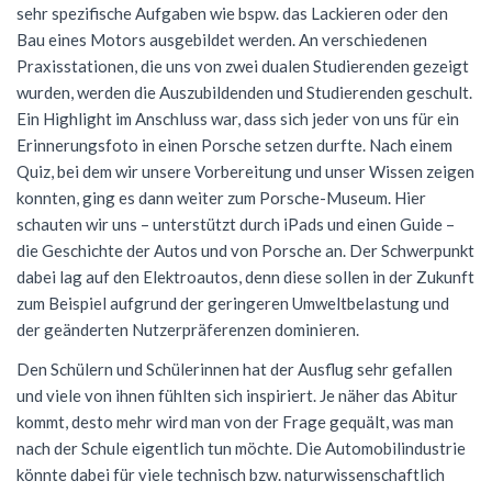
sehr spezifische Aufgaben wie bspw. das Lackieren oder den
NWT
Kursstufe
Wettbewerbe
Bau eines Motors ausgebildet werden. An verschiedenen
Praxisstationen, die uns von zwei dualen Studierenden gezeigt
Physik
Nützliche Adressen
Verschiedenes
wurden, werden die Auszubildenden und Studierenden geschult.
Sport
Italien-Austausch
Ein Highlight im Anschluss war, dass sich jeder von uns für ein
Erinnerungsfoto in einen Porsche setzen durfte. Nach einem
Wirtschaft
Jugend trainiert für Olympia
Quiz, bei dem wir unsere Vorbereitung und unser Wissen zeigen
konnten, ging es dann weiter zum Porsche-Museum. Hier
Notentabellen
schauten wir uns – unterstützt durch iPads und einen Guide –
Befreiung vom Sportunterricht
die Geschichte der Autos und von Porsche an. Der Schwerpunkt
dabei lag auf den Elektroautos, denn diese sollen in der Zukunft
Sportbrief
zum Beispiel aufgrund der geringeren Umweltbelastung und
der geänderten Nutzerpräferenzen dominieren.
Den Schülern und Schülerinnen hat der Ausflug sehr gefallen
und viele von ihnen fühlten sich inspiriert. Je näher das Abitur
kommt, desto mehr wird man von der Frage gequält, was man
nach der Schule eigentlich tun möchte. Die Automobilindustrie
könnte dabei für viele technisch bzw. naturwissenschaftlich