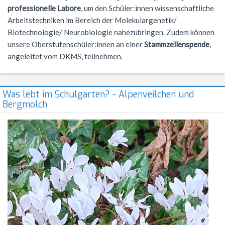
professionelle Labore
, um den Schüler:innen wissenschaftliche
NWT
Kursstufe
Wettbewerbe
Arbeitstechniken im Bereich der Molekulargenetik/
Physik
Nützliche Adressen
Verschiedenes
Biotechnologie/ Neurobiologie nahezubringen. Zudem können
unsere Oberstufenschüler:innen an einer
Stammzellenspende
,
Sport
Italien-Austausch
angeleitet vom DKMS, teilnehmen.
Wirtschaft
Jugend trainiert für Olympia
Notentabellen
Was lebt im Schulgarten? - Alpenveilchen und
Bergmolch
Befreiung vom Sportunterricht
Sportbrief