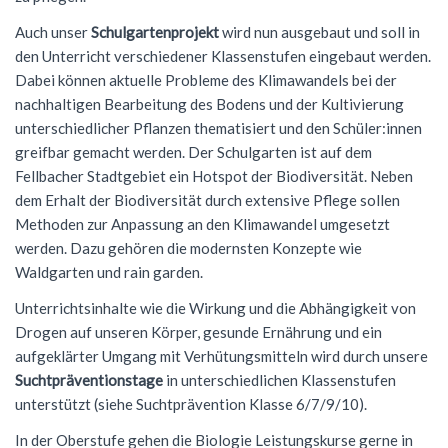
Förderverein
Geschichte
Schülernachhilfe
Wiederholung
Cambridge Certificate
Evangelische Religion
FSG Bigband
Jugend trainiert für Olympia
Italien-Austausch
Auch unser
Krankmeldung
Schulgartenprojekt
wird nun ausgebaut und soll in
den Unterricht verschiedener Klassenstufen eingebaut werden.
Mensaverein
Aktuelles
Studium und Beruf (BOGY)
Beglaubigung und Neuausstellung
Bio-AG
Französisch
FSG Chor
Konzerte
Ungarn-Austausch
Terminplan
Dabei können aktuelle Probleme des Klimawandels bei der
nachhaltigen Bearbeitung des Bodens und der Kultivierung
Verein ehemaliger Schüler
Zweck des Vereins
Sucht- und Gewaltprävention
DELF-AG
Studium und Beruf (BOGY)
Gemeinschaftskunde
Französisch
Orchester Klassen 5-7
Theater
Ferienpläne
unterschiedlicher Pflanzen thematisiert und den Schüler:innen
Vorstand
Sozialpraktikum
Technik-AG
Klassen 8-10
Geographie
Warum Französisch?
Chor Klassen 5-7
Schoolwear FSG
greifbar gemacht werden. Der Schulgarten ist auf dem
Anfahrt
Fellbacher Stadtgebiet ein Hotspot der Biodiversität. Neben
Antragsformulare für Förderung
Bildungspartnerschaft
Theater-AG
Jahrgangsstufe
Geschichte
Ab Klasse 6
Konzerte
Praktikum am FSG
dem Erhalt der Biodiversität durch extensive Pflege sollen
Methoden zur Anpassung an den Klimawandel umgesetzt
Service
Politik-AG
Informatik
Kursstufe
Lernmittel
werden. Dazu gehören die modernsten Konzepte wie
Kontakt
Schülerzeitung
Italienisch
Austausch
G9: Informatik und Medienbildung
Waldgarten und rain garden.
Anmeldung Klasse 5
Unterrichtsinhalte wie die Wirkung und die Abhängigkeit von
Schulsanitäter
Katholische Religion
DELF
G8: IMP (Informatik, Mathematik, Physik)
Warum Italienisch?
Schulanmeldung
Drogen auf unseren Körper, gesunde Ernährung und ein
Kreatives Schreiben
Literatur und Theater
Außerunterrichtliche Veranstaltungen
Italienisch als 3. Fremdsprache
Datenschutz
aufgeklärter Umgang mit Verhütungsmitteln wird durch unsere
Suchtpräventionstage
in unterschiedlichen Klassenstufen
Mkid - Mathe kann ich doch!
Mathematik
Italienisch lernen
Impressum
unterstützt (siehe Suchtprävention Klasse 6/7/9/10).
Musik
Außerunterrichtliches
Leitgedanken
In der Oberstufe gehen die Biologie Leistungskurse gerne in