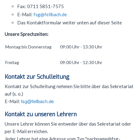
Fax: 0711 5851-7575
Förderverein
Geschichte
Schülernachhilfe
Wiederholung
Cambridge Certificate
Evangelische Religion
FSG Bigband
Jugend trainiert für Olympia
Italien-Austausch
Krankmeldung
E-Mail:
fsg@fellbach.de
Mensaverein
Aktuelles
Studium und Beruf (BOGY)
Beglaubigung und Neuausstellung
Bio-AG
Französisch
FSG Chor
Konzerte
Ungarn-Austausch
Terminplan
Das Kontaktformular weiter unten auf dieser Seite
Verein ehemaliger Schüler
Zweck des Vereins
Sucht- und Gewaltprävention
DELF-AG
Studium und Beruf (BOGY)
Unsere Sprechzeiten:
Gemeinschaftskunde
Französisch
Orchester Klassen 5-7
Theater
Ferienpläne
Vorstand
Sozialpraktikum
Technik-AG
Klassen 8-10
Geographie
Warum Französisch?
Montag bis Donnerstag
Chor Klassen 5-7
09:00 Uhr - 13:30 Uhr
Schoolwear FSG
Anfahrt
Antragsformulare für Förderung
Bildungspartnerschaft
Theater-AG
Jahrgangsstufe
Geschichte
Ab Klasse 6
Konzerte
Praktikum am FSG
Freitag
09:00 Uhr - 12:30 Uhr
Service
Politik-AG
Informatik
Kursstufe
Lernmittel
Kontakt zur Schulleitung
Kontakt
Schülerzeitung
Italienisch
Austausch
G9: Informatik und Medienbildung
Anmeldung Klasse 5
Kontakt zur Schulleitung nehmen Sie bitte über das Sekretariat
auf (s. o.)
Schulsanitäter
Katholische Religion
DELF
G8: IMP (Informatik, Mathematik, Physik)
Warum Italienisch?
Schulanmeldung
fsg@fellbach.de
E-Mail:
Kreatives Schreiben
Literatur und Theater
Außerunterrichtliche Veranstaltungen
Italienisch als 3. Fremdsprache
Datenschutz
Kontakt zu unseren Lehrern
Mkid - Mathe kann ich doch!
Mathematik
Italienisch lernen
Impressum
Unsere Lehrer können Sie entweder über das Sekretariat oder
per E-Mail erreichen.
Musik
Außerunterrichtliches
Leitgedanken
Jeder Lehrer hat eine Adresse vom Typ "nachname@fsg-