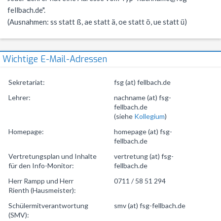
fellbach.de".
NWT
Kursstufe
Wettbewerbe
(Ausnahmen: ss statt ß, ae statt ä, oe statt ö, ue statt ü)
Physik
Nützliche Adressen
Verschiedenes
Sport
Italien-Austausch
Wichtige E-Mail-Adressen
Wirtschaft
Jugend trainiert für Olympia
Sekretariat:
fsg (at) fellbach.de
Notentabellen
Lehrer:
nachname (at) fsg-
fellbach.de
Befreiung vom Sportunterricht
(siehe
Kollegium
)
Sportbrief
Homepage:
homepage (at) fsg-
fellbach.de
Vertretungsplan und Inhalte
vertretung (at) fsg-
für den Info-Monitor:
fellbach.de
Herr Rampp und Herr
0711 / 58 51 294
Rienth (Hausmeister):
Schülermitverantwortung
smv (at) fsg-fellbach.de
(SMV):