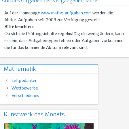
Abitur-Aufgaben der vergangenen Jahre
NWT
Kursstufe
Wettbewerbe
Auf der Homepage
www.mathe-aufgaben.com
werden die
Physik
Nützliche Adressen
Verschiedenes
Abitur-Aufgaben seit 2008 zur Verfügung gestellt.
Bitte beachten:
Sport
Italien-Austausch
Da sich die Prüfungsinhalte regelmäßig ein wenig ändern, kann
es sein, dass Aufgabentypen fehlen oder Aufgaben vorkommen,
Wirtschaft
Jugend trainiert für Olympia
die für das kommende Abitur irrelevant sind.
Notentabellen
Befreiung vom Sportunterricht
Mathematik
Sportbrief
Leitgedanken
Wettbewerbe
Verschiedenes
Kunstwerk des Monats