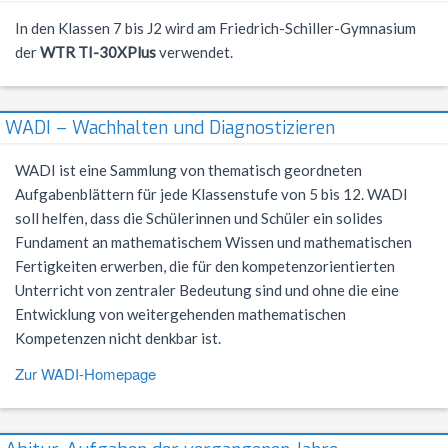
Förderverein
Geschichte
In den Klassen 7 bis J2 wird am Friedrich-Schiller-Gymnasium
Schülernachhilfe
Wiederholung
Cambridge Certificate
Evangelische Religion
FSG Bigband
Jugend trainiert für Olympia
Italien-Austausch
Krankmeldung
der
WTR TI-30XPlus
verwendet.
Mensaverein
Aktuelles
Studium und Beruf (BOGY)
Beglaubigung und Neuausstellung
Bio-AG
Französisch
FSG Chor
Konzerte
Ungarn-Austausch
Terminplan
Verein ehemaliger Schüler
Zweck des Vereins
Sucht- und Gewaltprävention
DELF-AG
Studium und Beruf (BOGY)
Gemeinschaftskunde
Französisch
Orchester Klassen 5-7
Theater
Ferienpläne
WADI – Wachhalten und Diagnostizieren
Vorstand
Sozialpraktikum
Technik-AG
Klassen 8-10
Geographie
Warum Französisch?
Chor Klassen 5-7
Schoolwear FSG
Anfahrt
WADI ist eine Sammlung von thematisch geordneten
Antragsformulare für Förderung
Bildungspartnerschaft
Theater-AG
Jahrgangsstufe
Geschichte
Ab Klasse 6
Konzerte
Praktikum am FSG
Aufgabenblättern für jede Klassenstufe von 5 bis 12. WADI
soll helfen, dass die Schülerinnen und Schüler ein solides
Service
Politik-AG
Informatik
Kursstufe
Lernmittel
Fundament an mathematischem Wissen und mathematischen
Fertigkeiten erwerben, die für den kompetenzorientierten
Kontakt
Schülerzeitung
Italienisch
Austausch
G9: Informatik und Medienbildung
Anmeldung Klasse 5
Unterricht von zentraler Bedeutung sind und ohne die eine
Schulsanitäter
Katholische Religion
DELF
G8: IMP (Informatik, Mathematik, Physik)
Warum Italienisch?
Schulanmeldung
Entwicklung von weitergehenden mathematischen
Kompetenzen nicht denkbar ist.
Kreatives Schreiben
Literatur und Theater
Außerunterrichtliche Veranstaltungen
Italienisch als 3. Fremdsprache
Datenschutz
Zur WADI-Homepage
Mkid - Mathe kann ich doch!
Mathematik
Italienisch lernen
Impressum
Musik
Außerunterrichtliches
Leitgedanken