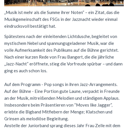
Förderverein
Geschichte
Schülernachhilfe
Wiederholung
Cambridge Certificate
Evangelische Religion
FSG Bigband
Jugend trainiert für Olympia
Italien-Austausch
Krankmeldung
„Musik ist mehr als die Summe ihrer Noten“ – ein Zitat, das die
Mensaverein
Aktuelles
Musikgemeinschaft des FSGs in der Jazznacht wieder einmal
Studium und Beruf (BOGY)
Beglaubigung und Neuausstellung
Bio-AG
Französisch
FSG Chor
Konzerte
Ungarn-Austausch
Terminplan
eindrucksvoll bestätigt hat.
Verein ehemaliger Schüler
Zweck des Vereins
Sucht- und Gewaltprävention
DELF-AG
Studium und Beruf (BOGY)
Gemeinschaftskunde
Französisch
Orchester Klassen 5-7
Theater
Ferienpläne
Spätestens nach der einleitenden Lichtdusche, begleitet von
Vorstand
Sozialpraktikum
Technik-AG
Klassen 8-10
Geographie
Warum Französisch?
Chor Klassen 5-7
mystischem Nebel und spannungsgeladener Musik, war die
Schoolwear FSG
Anfahrt
volle Aufmerksamkeit des Publikums auf die Bühne gerichtet.
Antragsformulare für Förderung
Bildungspartnerschaft
Theater-AG
Jahrgangsstufe
Geschichte
Ab Klasse 6
Konzerte
Praktikum am FSG
Nach einer kurzen Rede von Frau Bangert, die die jährliche
„Jazz-Nacht“ eröffnete, stieg die Vorfreude spürbar – und dann
Service
Politik-AG
Informatik
Kursstufe
Lernmittel
ging es auch schon los.
Kontakt
Schülerzeitung
Italienisch
Austausch
G9: Informatik und Medienbildung
Anmeldung Klasse 5
Auf dem Programm - Pop songs in ihren Jazz-Arrangements.
Schulsanitäter
Katholische Religion
DELF
G8: IMP (Informatik, Mathematik, Physik)
Warum Italienisch?
Schulanmeldung
Auf der Bühne - Eine Portion gute Laune, verpackt in Freunde
an der Musik, mitreißenden Melodien und ständigem Applaus.
Kreatives Schreiben
Literatur und Theater
Außerunterrichtliche Veranstaltungen
Italienisch als 3. Fremdsprache
Datenschutz
Insbesondere beim Präsentieren von “Moves like Jagger”,
Mkid - Mathe kann ich doch!
Mathematik
Italienisch lernen
erlebte die Bigband Mitfiebern der Menge; Klatschen und
Impressum
Grinsen als melodiöse Begleitung.
Musik
Außerunterrichtliches
Leitgedanken
Anstelle der Juniorband sprang dieses Jahr Frau Zelle mit dem