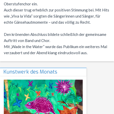
Oberstufenchor ein.
NWT
Kursstufe
Wettbewerbe
Auch dieser trug erheblich zur positiven Stimmung bei. Mit Hits
Physik
Nützliche Adressen
Verschiedenes
wie „Viva la Vida“ sorgten die Sängerinnen und Sänger, für
echte Gänsehautmomente – und das völlig zu Recht.
Sport
Italien-Austausch
Den krönenden Abschluss bildete schließlich der gemeinsame
Wirtschaft
Jugend trainiert für Olympia
Auftritt von Band und Chor.
Notentabellen
Mit „Wade in the Water“ wurde das Publikum ein weiteres Mal
verzaubert und der Abend klang eindrucksvoll aus.
Befreiung vom Sportunterricht
Sportbrief
Kunstwerk des Monats