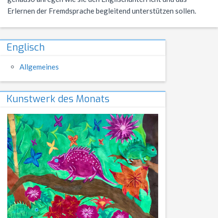
NWT
Kursstufe
Wettbewerbe
Erlernen der Fremdsprache begleitend unterstützen sollen.
Physik
Nützliche Adressen
Verschiedenes
Englisch
Sport
Italien-Austausch
Allgemeines
Wirtschaft
Jugend trainiert für Olympia
Notentabellen
Kunstwerk des Monats
Befreiung vom Sportunterricht
Sportbrief