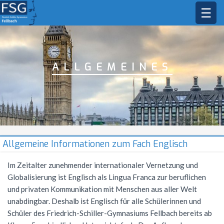
☰
STARTSEITE
SCHULGEMEINSCHAFT
ALLGEMEINES
DAS FSG
Schulleitung
Sekretariat
BILDUNGSANGEBOT
Leitbild
Kollegium
Jahresstundentafel
FÄCHER
Profile
Schülermitverantwortung
Lehrkräfte
Unterrichtszeiten
Jahresstundentafel G9
Oberstufe
MUSIK
Bildende Kunst
Allgemeine Informationen zum Fach Englisch
Elternbeirat
Schulleben
Methodencurriculum
Allgemeine Informationen
Biologie
AKTIONEN
Musikprofil
Im Zeitalter zunehmender internationaler Vernetzung und
Globalisierung ist Englisch als Lingua Franca zur beruflichen
Beratungsangebot
Schul- und Hausordnung
Arbeitsgemeinschaften
Abiturjahrgang 2026
Deutsch
Gesangsklasse
SERVICE
Schüleraustausch
und privaten Kommunikation mit Menschen aus aller Welt
Schulsozialarbeit
Demokratiebildung
Mittagsbetreuung
Abiturjahrgang 2027
AGs im Schuljahr 25/26
Englisch
Außerunterrichtliche Veranstaltungen
Musik in der Kursstufe
Skischullandheim
Übersicht
Kontakt
unabdingbar. Deshalb ist Englisch für alle Schülerinnen und
Schüler des Friedrich-Schiller-Gymnasiums Fellbach bereits ab
Hausmeister
Schule ohne Rassismus
Hausaufgabenbetreuung
Abiturjahrgang 2028
Musik-AGs
Ethik
Prüfungen
Allgemeines
FSG Orchester
Sommernachtsfest
Frankreichaustausch
Vertretungsplan