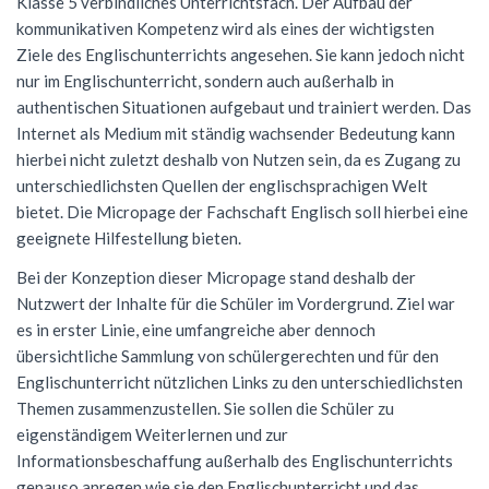
Klasse 5 verbindliches Unterrichtsfach. Der Aufbau der
kommunikativen Kompetenz wird als eines der wichtigsten
Förderverein
Geschichte
Schülernachhilfe
Wiederholung
Cambridge Certificate
Evangelische Religion
FSG Bigband
Jugend trainiert für Olympia
Italien-Austausch
Krankmeldung
Ziele des Englischunterrichts angesehen. Sie kann jedoch nicht
Mensaverein
Aktuelles
Studium und Beruf (BOGY)
Beglaubigung und Neuausstellung
Bio-AG
Französisch
FSG Chor
Konzerte
Ungarn-Austausch
Terminplan
nur im Englischunterricht, sondern auch außerhalb in
authentischen Situationen aufgebaut und trainiert werden. Das
Verein ehemaliger Schüler
Zweck des Vereins
Sucht- und Gewaltprävention
DELF-AG
Studium und Beruf (BOGY)
Gemeinschaftskunde
Französisch
Orchester Klassen 5-7
Theater
Ferienpläne
Internet als Medium mit ständig wachsender Bedeutung kann
hierbei nicht zuletzt deshalb von Nutzen sein, da es Zugang zu
Vorstand
Sozialpraktikum
Technik-AG
Klassen 8-10
Geographie
Warum Französisch?
Chor Klassen 5-7
Schoolwear FSG
Anfahrt
unterschiedlichsten Quellen der englischsprachigen Welt
Antragsformulare für Förderung
Bildungspartnerschaft
Theater-AG
Jahrgangsstufe
Geschichte
Ab Klasse 6
Konzerte
Praktikum am FSG
bietet. Die Micropage der Fachschaft Englisch soll hierbei eine
geeignete Hilfestellung bieten.
Service
Politik-AG
Informatik
Kursstufe
Lernmittel
Bei der Konzeption dieser Micropage stand deshalb der
Kontakt
Schülerzeitung
Italienisch
Austausch
G9: Informatik und Medienbildung
Anmeldung Klasse 5
Nutzwert der Inhalte für die Schüler im Vordergrund. Ziel war
es in erster Linie, eine umfangreiche aber dennoch
Schulsanitäter
Katholische Religion
DELF
G8: IMP (Informatik, Mathematik, Physik)
Warum Italienisch?
Schulanmeldung
übersichtliche Sammlung von schülergerechten und für den
Kreatives Schreiben
Literatur und Theater
Außerunterrichtliche Veranstaltungen
Italienisch als 3. Fremdsprache
Englischunterricht nützlichen Links zu den unterschiedlichsten
Datenschutz
Themen zusammenzustellen. Sie sollen die Schüler zu
Mkid - Mathe kann ich doch!
Mathematik
Italienisch lernen
Impressum
eigenständigem Weiterlernen und zur
Informationsbeschaffung außerhalb des Englischunterrichts
Musik
Außerunterrichtliches
Leitgedanken
genauso anregen wie sie den Englischunterricht und das