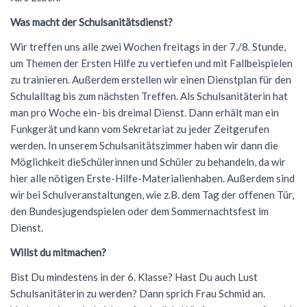
NWT
Kursstufe
Wettbewerbe
Was macht der Schulsanitätsdienst?
Physik
Nützliche Adressen
Verschiedenes
Wir treffen uns alle zwei Wochen freitags in der 7./8. Stunde,
um Themen der Ersten Hilfe zu vertiefen und mit Fallbeispielen
Sport
Italien-Austausch
zu trainieren. Außerdem erstellen wir einen Dienstplan für den
Schulalltag bis zum nächsten Treffen. Als Schulsanitäterin hat
Wirtschaft
Jugend trainiert für Olympia
man pro Woche ein- bis dreimal Dienst. Dann erhält man ein
Notentabellen
Funkgerät und kann vom Sekretariat zu jeder Zeitgerufen
werden. In unserem Schulsanitätszimmer haben wir dann die
Befreiung vom Sportunterricht
Möglichkeit dieSchülerinnen und Schüler zu behandeln, da wir
hier alle nötigen Erste-Hilfe-Materialienhaben. Außerdem sind
Sportbrief
wir bei Schulveranstaltungen, wie z.B. dem Tag der offenen Tür,
den Bundesjugendspielen oder dem Sommernachtsfest im
Dienst.
Willst du mitmachen?
Bist Du mindestens in der 6. Klasse? Hast Du auch Lust
Schulsanitäterin zu werden? Dann sprich Frau Schmid an.