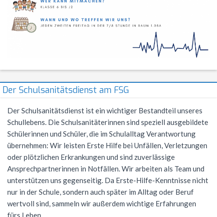
Förderverein
Geschichte
Schülernachhilfe
Wiederholung
Cambridge Certificate
Evangelische Religion
FSG Bigband
Jugend trainiert für Olympia
Italien-Austausch
Krankmeldung
Mensaverein
Aktuelles
Studium und Beruf (BOGY)
Beglaubigung und Neuausstellung
Bio-AG
Französisch
FSG Chor
Konzerte
Ungarn-Austausch
Terminplan
Verein ehemaliger Schüler
Zweck des Vereins
Sucht- und Gewaltprävention
DELF-AG
Studium und Beruf (BOGY)
Gemeinschaftskunde
Französisch
Orchester Klassen 5-7
Theater
Ferienpläne
Vorstand
Sozialpraktikum
Technik-AG
Klassen 8-10
Geographie
Warum Französisch?
Chor Klassen 5-7
Schoolwear FSG
Anfahrt
​Der Schulsanitätsdienst am FSG
Antragsformulare für Förderung
Bildungspartnerschaft
Theater-AG
Jahrgangsstufe
Geschichte
Ab Klasse 6
Konzerte
Praktikum am FSG
Service
Der Schulsanitätsdienst ist ein wichtiger Bestandteil unseres
Politik-AG
Informatik
Kursstufe
Lernmittel
Schullebens. Die Schulsanitäterinnen sind speziell ausgebildete
Kontakt
Schülerzeitung
Italienisch
Austausch
G9: Informatik und Medienbildung
Anmeldung Klasse 5
Schülerinnen und Schüler, die im Schulalltag Verantwortung
übernehmen: Wir leisten Erste Hilfe bei Unfällen, Verletzungen
Schulsanitäter
Katholische Religion
DELF
G8: IMP (Informatik, Mathematik, Physik)
Warum Italienisch?
Schulanmeldung
oder plötzlichen Erkrankungen und sind zuverlässige
Ansprechpartnerinnen in Notfällen. Wir arbeiten als Team und
Kreatives Schreiben
Literatur und Theater
Außerunterrichtliche Veranstaltungen
Italienisch als 3. Fremdsprache
Datenschutz
unterstützen uns gegenseitig. Da Erste-Hilfe-Kenntnisse nicht
Mkid - Mathe kann ich doch!
Mathematik
Italienisch lernen
Impressum
nur in der Schule, sondern auch später im Alltag oder Beruf
wertvoll sind, sammeln wir außerdem wichtige Erfahrungen
Musik
Außerunterrichtliches
Leitgedanken
fürs Leben.