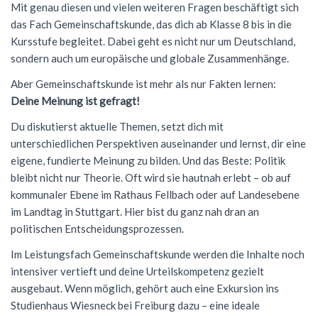
Mit genau diesen und vielen weiteren Fragen beschäftigt sich
Förderverein
Geschichte
Schülernachhilfe
Wiederholung
Cambridge Certificate
Evangelische Religion
FSG Bigband
Jugend trainiert für Olympia
Italien-Austausch
Krankmeldung
das Fach Gemeinschaftskunde, das dich ab Klasse 8 bis in die
Kursstufe begleitet. Dabei geht es nicht nur um Deutschland,
Mensaverein
Aktuelles
Studium und Beruf (BOGY)
Beglaubigung und Neuausstellung
Bio-AG
Französisch
FSG Chor
Konzerte
Ungarn-Austausch
Terminplan
sondern auch um europäische und globale Zusammenhänge.
Verein ehemaliger Schüler
Zweck des Vereins
Sucht- und Gewaltprävention
DELF-AG
Studium und Beruf (BOGY)
Gemeinschaftskunde
Französisch
Orchester Klassen 5-7
Theater
Ferienpläne
Aber Gemeinschaftskunde ist mehr als nur Fakten lernen:
Deine Meinung ist gefragt!
Vorstand
Sozialpraktikum
Technik-AG
Klassen 8-10
Geographie
Warum Französisch?
Chor Klassen 5-7
Schoolwear FSG
Anfahrt
Du diskutierst aktuelle Themen, setzt dich mit
Antragsformulare für Förderung
Bildungspartnerschaft
Theater-AG
Jahrgangsstufe
Geschichte
Ab Klasse 6
Konzerte
Praktikum am FSG
unterschiedlichen Perspektiven auseinander und lernst, dir eine
eigene, fundierte Meinung zu bilden. Und das Beste: Politik
Service
Politik-AG
Informatik
Kursstufe
Lernmittel
bleibt nicht nur Theorie. Oft wird sie hautnah erlebt – ob auf
Kontakt
Schülerzeitung
Italienisch
Austausch
G9: Informatik und Medienbildung
Anmeldung Klasse 5
kommunaler Ebene im Rathaus Fellbach oder auf Landesebene
im Landtag in Stuttgart. Hier bist du ganz nah dran an
Schulsanitäter
Katholische Religion
DELF
G8: IMP (Informatik, Mathematik, Physik)
Warum Italienisch?
Schulanmeldung
politischen Entscheidungsprozessen.
Kreatives Schreiben
Literatur und Theater
Außerunterrichtliche Veranstaltungen
Italienisch als 3. Fremdsprache
Datenschutz
Im Leistungsfach Gemeinschaftskunde werden die Inhalte noch
intensiver vertieft und deine Urteilskompetenz gezielt
Mkid - Mathe kann ich doch!
Mathematik
Italienisch lernen
Impressum
ausgebaut. Wenn möglich, gehört auch eine Exkursion ins
Musik
Außerunterrichtliches
Leitgedanken
Studienhaus Wiesneck bei Freiburg dazu – eine ideale