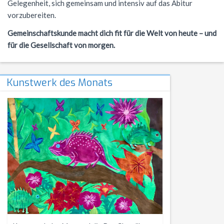
Gelegenheit, sich gemeinsam und intensiv auf das Abitur
NWT
Kursstufe
Wettbewerbe
vorzubereiten.
Physik
Nützliche Adressen
Verschiedenes
Gemeinschaftskunde macht dich fit für die Welt von heute – und
für die Gesellschaft von morgen.
Sport
Italien-Austausch
Wirtschaft
Jugend trainiert für Olympia
Kunstwerk des Monats
Notentabellen
Befreiung vom Sportunterricht
Sportbrief