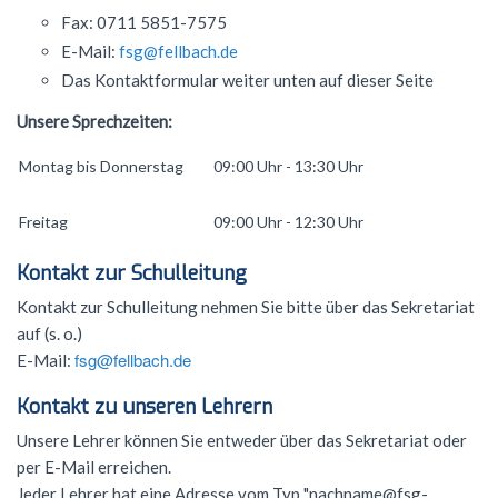
Fax: 0711 5851-7575
Förderverein
Geschichte
Schülernachhilfe
Wiederholung
Cambridge Certificate
Evangelische Religion
FSG Bigband
Jugend trainiert für Olympia
Italien-Austausch
Krankmeldung
E-Mail:
fsg@fellbach.de
Mensaverein
Aktuelles
Studium und Beruf (BOGY)
Beglaubigung und Neuausstellung
Bio-AG
Französisch
FSG Chor
Konzerte
Ungarn-Austausch
Terminplan
Das Kontaktformular weiter unten auf dieser Seite
Verein ehemaliger Schüler
Zweck des Vereins
Sucht- und Gewaltprävention
DELF-AG
Studium und Beruf (BOGY)
Unsere Sprechzeiten:
Gemeinschaftskunde
Französisch
Orchester Klassen 5-7
Theater
Ferienpläne
Vorstand
Sozialpraktikum
Technik-AG
Klassen 8-10
Geographie
Warum Französisch?
Montag bis Donnerstag
Chor Klassen 5-7
09:00 Uhr - 13:30 Uhr
Schoolwear FSG
Anfahrt
Antragsformulare für Förderung
Bildungspartnerschaft
Theater-AG
Jahrgangsstufe
Geschichte
Ab Klasse 6
Konzerte
Praktikum am FSG
Freitag
09:00 Uhr - 12:30 Uhr
Service
Politik-AG
Informatik
Kursstufe
Lernmittel
Kontakt zur Schulleitung
Kontakt
Schülerzeitung
Italienisch
Austausch
G9: Informatik und Medienbildung
Anmeldung Klasse 5
Kontakt zur Schulleitung nehmen Sie bitte über das Sekretariat
auf (s. o.)
Schulsanitäter
Katholische Religion
DELF
G8: IMP (Informatik, Mathematik, Physik)
Warum Italienisch?
Schulanmeldung
fsg@fellbach.de
E-Mail:
Kreatives Schreiben
Literatur und Theater
Außerunterrichtliche Veranstaltungen
Italienisch als 3. Fremdsprache
Datenschutz
Kontakt zu unseren Lehrern
Mkid - Mathe kann ich doch!
Mathematik
Italienisch lernen
Impressum
Unsere Lehrer können Sie entweder über das Sekretariat oder
per E-Mail erreichen.
Musik
Außerunterrichtliches
Leitgedanken
Jeder Lehrer hat eine Adresse vom Typ "nachname@fsg-