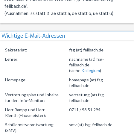
fellbach.de".
NWT
Kursstufe
Wettbewerbe
(Ausnahmen: ss statt ß, ae statt ä, oe statt ö, ue statt ü)
Physik
Nützliche Adressen
Verschiedenes
Sport
Italien-Austausch
Wichtige E-Mail-Adressen
Wirtschaft
Jugend trainiert für Olympia
Sekretariat:
fsg (at) fellbach.de
Notentabellen
Lehrer:
nachname (at) fsg-
fellbach.de
Befreiung vom Sportunterricht
(siehe
Kollegium
)
Sportbrief
Homepage:
homepage (at) fsg-
fellbach.de
Vertretungsplan und Inhalte
vertretung (at) fsg-
für den Info-Monitor:
fellbach.de
Herr Rampp und Herr
0711 / 58 51 294
Rienth (Hausmeister):
Schülermitverantwortung
smv (at) fsg-fellbach.de
(SMV):