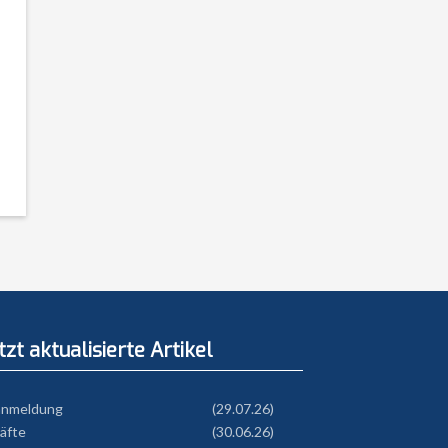
tzt aktualisierte Artikel
anmeldung
(29.07.26)
äfte
(30.06.26)