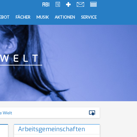
EBOT
FÄCHER
MUSIK
AKTIONEN
SERVICE
 WELT
e Welt
Arbeitsgemeinschaften