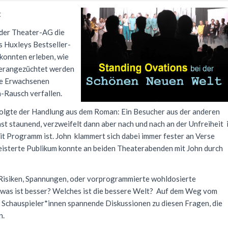
t
der Theater-AG die
s Huxleys Bestseller-
konnten erleben, wie
 herangezüchtet werden
die Erwachsenen
a-Rausch verfallen.
olgte der Handlung aus dem Roman: Ein Besucher aus der anderen
st staunend, verzweifelt dann aber nach und nach an der Unfreiheit 
eit Programm ist. John klammert sich dabei immer fester an Verse
eisterte Publikum konnte an beiden Theaterabenden mit John durch
 Risiken, Spannungen, oder vorprogrammierte wohldosierte
 was ist besser? Welches ist die bessere Welt? Auf dem Weg vom
 Schauspieler*innen spannende Diskussionen zu diesen Fragen, die
n.