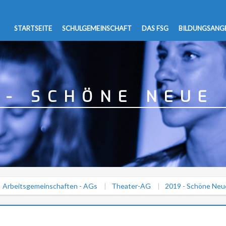
STARTSEITE
SCHULGEMEINSCHAFT
DAS FSG
BILDUNGSANG
 - SCHÖNE NEUE
Arbeitsgemeinschaften - AGs
Theater-AG
2019 - Schöne Neu